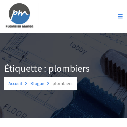
Accueil
Services
Spécialités
Urgence
Soumission
Étiquette :
plombiers
Contact
Accueil
Blogue
plombiers