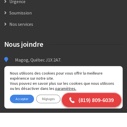
Urgence
Soumission
Nos services
Nous joindre
Magog, Québec J1X 2A7.
819-809-6039
Nous utilisons des cookies pour vous offrir la meilleure
expérience sur notre site.
(819) 809-6039
Ouvert 24h/7
Vous pouvez en savoir plus sur les cookies que nous utilisons
ou les désactiver dans les
paramètres
.
(819) 809-6039
Accepter
Réglages