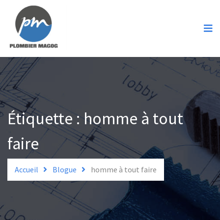
Accueil
Services
Spécialités
Urgence
Soumission
Étiquette :
homme à tout
Contact
faire
Accueil
Blogue
homme à tout faire