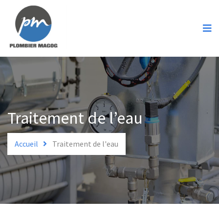
Accueil
Services
Spécialités
Urgence
Soumission
Traitement de l’eau
Contact
Accueil
Traitement de l'eau